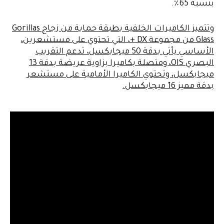
بنسبة 65٪.
وتتميز الكاميرات الخلفية بطبقة حماية من زجاج Gorillas
Glass من مجموعة DX +، التي تحتوي على مستشعرين،
الأساسي يأتي بدقة 50 ميجابكسل، تدعم التقريب
البصري OIS، ومتصلة بكاميرا بزاوية عريضة بدقة 13
ميجابكسل، وتحتوي الكاميرا الأمامية على مستشعر
بدقة مميز 16 ميجابكسل.