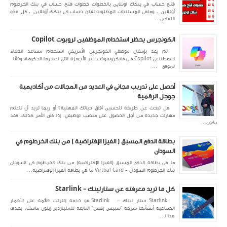
فتح حساب في بنكك اونلاين بالخطوات خطوات فتح حساب في بنك الخرطوم
أونلاين ، وماهي المستندات المطلوبه لفتح حساب في بنكك أونلاين ، كل هذه
التفاص...
الكونجرس يحظر استخدام الموظفين لروبوت Copilot
لم يعد بإمكان موظفي الكونجرس الأمريكي استخدام مساعد الذكاء
الاصطناعي Copilot من مايكروسوفت عبر الأجهزة التي تصدرها الحكومة، وفقًا
لموقع ...
أحصل على تدريب مجاني في العديد من المجالات من أكاديمية
جوجل الرقمية
هل تبحث عن طريقة لتحسين آفاق حياتك المهنية؟ أو ربما تريد أن تتعلم
مهارات جديدة من أجل الحصول على منصب توظيفي. إذا كان الأمر كذلك، فقد
يكون...
بطاقة الدفع المسبق ( الفيزا الإفتراضية ) من بنك الخرطوم في
السودان
ما هي بطاقة الدفع المُسبق (الفيزا الإفتراضية) من بنك الخرطوم في السودان
بنك الخرطوم السودان - Virtual Card ما هي بطاقة الفيزا الإفتراضية...
كل ما تريد معرفته عن ستارلينك - Starlink
Starlink ستار لينك - Starlink هو خدمة إنترنت قائمة على الأقمار
الصناعية أنشأتها شركة “سبيس إكس” التابعة للملياردير إيلون ماسك. يهدف
هذا ا...