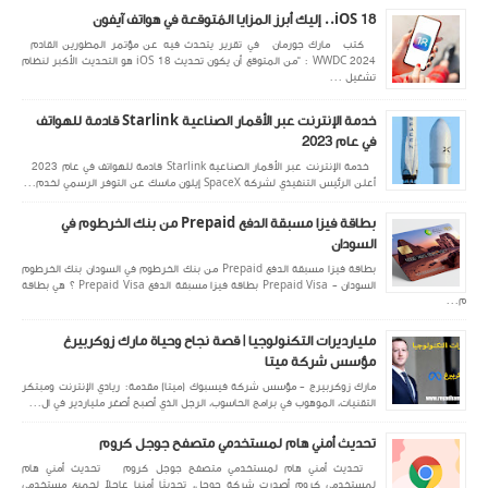
iOS 18.. إليك أبرز المزايا المُتوقعة في هواتف آيفون
كتب مارك جورمان في تقرير يتحدث فيه عن مؤتمر المطورين القادم
WWDC 2024 : “من المتوقع أن يكون تحديث iOS 18 هو التحديث الأكبر لنظام
تشغيل ...
خدمة الإنترنت عبر الأقمار الصناعية Starlink قادمة للهواتف
في عام 2023
خدمة الإنترنت عبر الأقمار الصناعية Starlink قادمة للهواتف في عام 2023
أعلن الرئيس التنفيذي لشركة SpaceX إيلون ماسك عن التوفر الرسمي لخدم...
بطاقة فيزا مسبقة الدفع Prepaid من بنك الخرطوم في
السودان
بطاقة فيزا مسبقة الدفع Prepaid من بنك الخرطوم في السودان بنك الخرطوم
السودان - Prepaid Visa بطاقة فيزا مسبقة الدفع Prepaid Visa ؟ هي بطاقة
م...
مليارديرات التكنولوجيا | قصة نجاح وحياة مارك زوكربيرغ
مؤسس شركة ميتا
مارك زوكربيرج - مؤسس شركة فيسبوك (ميتا) مقدمة: ريادي الإنترنت ومبتكر
التقنيات، الموهوب في برامج الحاسوب، الرجل الذي أصبح أصغر ملياردير في ال...
تحديث أمني هام لمستخدمي متصفح جوجل كروم
تحديث أمني هام لمستخدمي متصفح جوجل كروم تحديث أمني هام
لمستخدمي كروم أصدرت شركة جوجل، تحديثا أمنيا عاجلاً لجميع مستخدمي