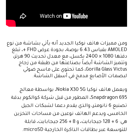
ومن مميزات هاتف نوكيا الجديد أنه يأتي بشاشة من نوع
AMOLED بقياس 6.43 بوصة، بجودة عرض FHD +، تبلغ
دقتها 1080 × 2400 بكسل، مع معدل تحديث 90 هرتز،
وتتميز الشاشة أيضاً بصناعتها من طبقة من زجاج
Gorilla Glass Victus، كما تحتوي على ماسح ضوئي
لبصمات الأصابع مدمج في أسفل الشاشة.
ويعمل هاتف نوكيا Nokia X30 5G، بواسطة معالج
Snapdragon 695، المطور من قبل شركة كوالكوم بدقة
تصنيع 6 نانومتر، والذي يقدم دعما لشبكات الجيل
الخامس، ويدعم الهاتف نوعين من مساحات التخزين
هي: 6 + 128 جيجابايت، و 8 + 256 جيجابايت، قابلة
للتوسعة عبر بطاقات الذاكرة الخارجية microSD.