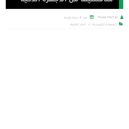
منافسيها من الأجهزة الذكية


Reyad Hamza
منذ 4 سنة تقريبا

الصفحة الرئيسية
أخبار التقنية