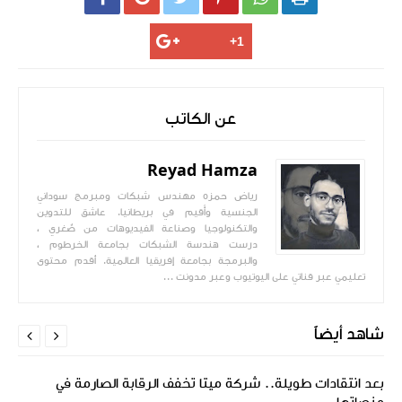
عن الكاتب
Reyad Hamza
رياض حمزه مهندس شبكات ومبرمج سوداني
الجنسية وأُقيم في بريطانيا. عاشق للتدوين
والتكنولوجيا وصناعة الفيديوهات من صٌغري ،
درست هندسة الشبكات بجامعة الخرطوم ،
والبرمجة بجامعة إفريقيا العالمية. أقدم محتوى
تعليمي عبر قناتي على اليوتيوب وعبر مدونت ...
شاهد أيضاً


بعد انتقادات طويلة.. شركة ميتا تخفف الرقابة الصارمة في