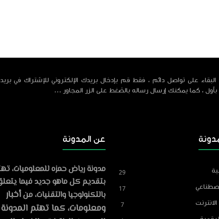
البقاء على تواصل دائم ، فقط قم بإدخال بريدك الإلكتروني للإشتراك في بريد 
 بأول ، كما يمكنك إرسال رساله بالضغط على الزر المجاور ...
دونة
عن المدونة
مدونة رياض حمزه للمعلوميات، ته
ية
29
Reyad Hamza
بتقديم كل ماهو جديد فيما يتعل
86
مشاركة
اصطناعي
17
أخبار
بالتكنولوجيا والتقنيات، من
مراجعة levenLabs
الانترنت
7
صوت بالذكاء الاصطناعي في 2026
ومعلومات، كما تهتم المدونة 
2026-05-06
لرقمية