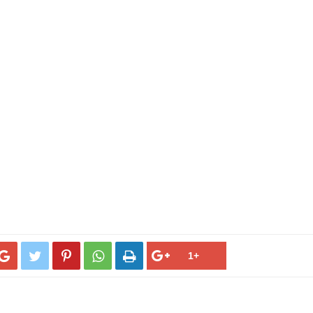




