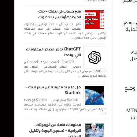
المركزي للعمل كمؤسسة مالية للدفع عبر الموبايل، كما أصدر مجلس إلادارة قراراً بتعيين السيد/ شهاب الدين ابراهيم 
العالم، حيث ت...
فتح حساب في بنكك - بنك
الخرطوم أونلاين بالخطوات
بدأت رحلة MTN سودان مع الخدمات المالية منذ العام 2017 بإنشاء قسم داخلي يُعنى بتحويل الأموال عبر الموبايل ، ومع 
فتح حساب في بنكك اونلاين بالخطوات
خطوات فتح حساب في بنك الخرطوم
تطور التقنية المالية التي أخذت بالتوسع والزيادة لمتطلبات السوق السوداني كان لابد للشركة أن تعمل علي الإستجابة 
أونلاين ، وماهي المستندات المطلوبه لفتح حساب في بنكك
أونلاين ، كل هذه التفاص...
ChatGPT يذكر مصادر المعلومات
السيد/ مالك ميلامو المدير العام لشركة MTN سودان صرح قائلاً :  "التوجه نحو إنشاء شركة منفصلة للتقنية المالية، 
التي يولدها
يأتي في إطار حرصنا على توظيف التكنلوجيا كواحدة من أبرز أهداف الشركة وتسخيرها في أكبر عدد من المجالات، لجعل 
ChatGPT أعلنت شركة OpenAI أن
روبوت الذكاء الاصطناعي الخاص بها
ChatGPT سيعرض المصادر التي يعتمد عليها في المعلومات التي
يولدها عندما يتصف...
كل ما تريد معرفته عن ستارلينك -
وأضاف السيد/ مالك ميلامو "نتوقع إطلاق منصتنا الجديدة للدفع عبر الموبايل في الأسابيع المقبلة، وسنعمل على وضع 
Starlink
Starlink ستار لينك - Starlink هو خدمة
إنترنت قائمة على الأقمار الصناعية أنشأتها
شركة “سبيس إكس” التابعة للملياردير إيلون ماسك. يهدف هذا
الجدير بالذكر أن السيد/ شهاب الدين ابراهيم صالح عمل مديراً عاماً لقطاع الخدمات المالية عبر الموبايل بشركة MTN 
ا...
سودان وتقلد العديد من المناصب ضمن فريق ادارة الشركة ويتمتع بخبرة كبيرة في مجال التسويق والمبيعات امتدت 
معلومات هامة عن الروبوتات
الجراحية - تحسين الجودة وتقليل
المخاطر