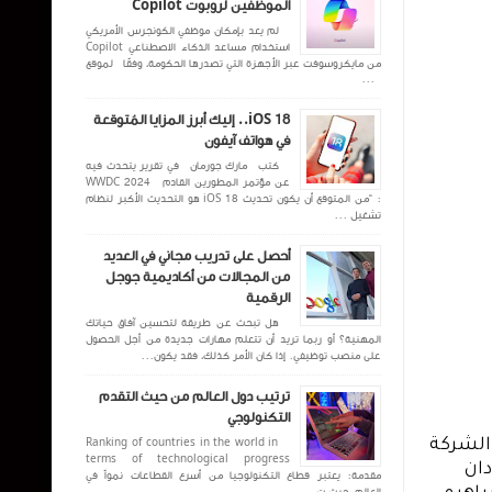
الموظفين لروبوت Copilot
لم يعد بإمكان موظفي الكونجرس الأمريكي
استخدام مساعد الذكاء الاصطناعي Copilot
من مايكروسوفت عبر الأجهزة التي تصدرها الحكومة، وفقًا لموقع
...
iOS 18.. إليك أبرز المزايا المُتوقعة
في هواتف آيفون
كتب مارك جورمان في تقرير يتحدث فيه
عن مؤتمر المطورين القادم WWDC 2024
: “من المتوقع أن يكون تحديث iOS 18 هو التحديث الأكبر لنظام
تشغيل ...
أحصل على تدريب مجاني في العديد
من المجالات من أكاديمية جوجل
الرقمية
هل تبحث عن طريقة لتحسين آفاق حياتك
المهنية؟ أو ربما تريد أن تتعلم مهارات جديدة من أجل الحصول
على منصب توظيفي. إذا كان الأمر كذلك، فقد يكون...
ترتيب دول العالم من حيث التقدم
التكنولوجي
Ranking of countries in the world in
في إطار إهتمام شركة  MTN سودان بتعزيز الشمول المالي في البلاد ودعمها للإقتصاد الوطني، أصدر مجلس إدارة الشركة 
terms of technological progress
قراراً بإنشاء شركة MTN سودان للتقنية المالية وتسجيلها كشركة منفصلة وذلك تماشياً مع متطلبات بنك السودان 
مقدمة: يعتبر قطاع التكنولوجيا من أسرع القطاعات نمواً في