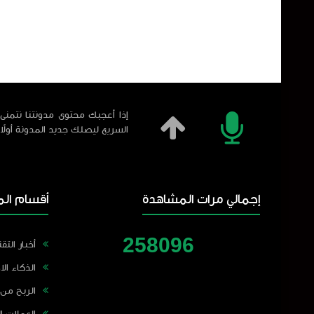
إذا أعجبك محتوى مدونتنا نتمنى 
السريع ليصلك جديد المدونة أولاً
إجمالي مرات المشاهدة
أقسام الم
2
5
8
0
9
6
أخبار التقن
الذكاء ال
الربح من 
العملات ا