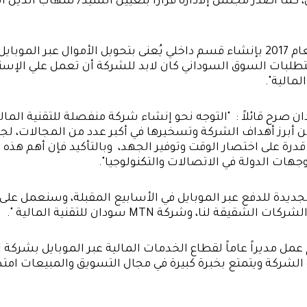
مالية".
الحياة أكثر سهولة ويُسر، لما تملكه التكنولوجيا من قدرة على اختصار الوقت وتوفير الجهد،  وبالتأكيد فإن أهم هذه 
جهات الدولة في الاتصالات والتكنولوجيا". 
نا، وشركة MTN سودان للتقنية المالية ". 