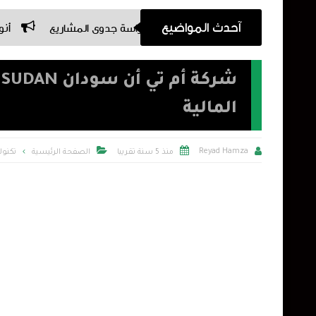
آحدث المواضيع
 تبدأ بالتخطيط | أهمية دراسة جدوى المشاريع
أنواع البطاقات الب
المالية



Reyad Hamza
منذ 5 سنة تقريبا
الصفحة الرئيسية
تكنول