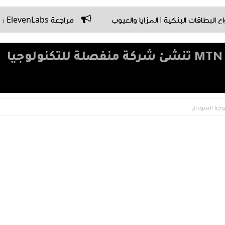
نكية | المزايا والعيوب
مراجعة ElevenLabs : أفضل أداة تحويل النص إلى صوت بالذكاء الاصطناعي في 2026
شركة أم تي أن سودان MTN SUDAN تنشئ شركة منفصلة للتكنولوجيا
وجيا السودان