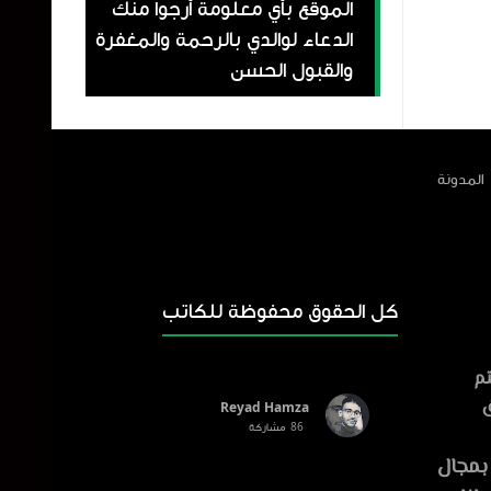
الموقع بأي معلومة أرجوا منك
الدعاء لوالدي بالرحمة والمغفرة
والقبول الحسن
المدونة
كل الحقوق محفوظة للكاتب
تم
ق
Reyad Hamza
86
مشاركة
E : أفضل أداة تحويل النص إلى
بمجال