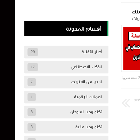
بنك
بطاقة فيزا إنفنيت من بنك
وات
الخرطوم في السودان
أقسام المدونة
أخبار التقنية
29
الذكاء الاصطناعي
17
Reyad Hamza
منذ 4 سنة تقريبا
الربح من الانترنت
7
العملات الرقمية
1
قدم
تكنولوجيا السودان
8
تكنولوجيا مالية
3