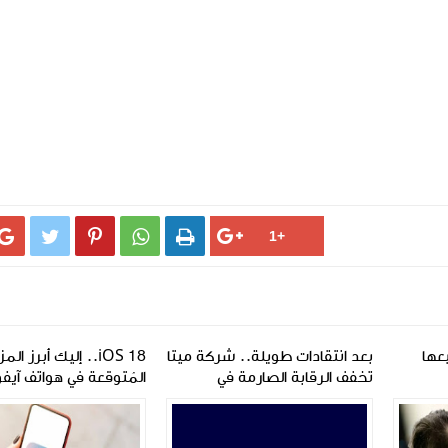





عها
بعد انتقادات طويلة.. شركة ميتا
iOS 18.. إليك أبرز المز
تخفف الرقابة الصارمة في
المُتوقعة في هواتف آيف
منصاتها