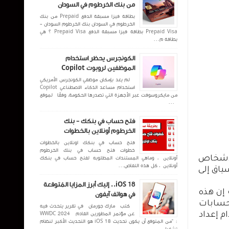
من بنك الخرطوم في السودان
بطاقة فيزا مسبقة الدفع Prepaid من بنك
الخرطوم في السودان بنك الخرطوم السودان -
Prepaid Visa بطاقة فيزا مسبقة الدفع Prepaid Visa ؟ هي
بطاقة م...
الكونجرس يحظر استخدام
الموظفين لروبوت Copilot
لم يعد بإمكان موظفي الكونجرس الأمريكي
استخدام مساعد الذكاء الاصطناعي Copilot
من مايكروسوفت عبر الأجهزة التي تصدرها الحكومة، وفقًا لموقع
...
فتح حساب في بنكك - بنك
الخرطوم أونلاين بالخطوات
فتح حساب في بنكك اونلاين بالخطوات
خطوات فتح حساب في بنك الخرطوم
لأشخاص
أونلاين ، وماهي المستندات المطلوبه لفتح حساب في بنكك
أونلاين ، كل هذه التفاص...
ياق إلى
iOS 18.. إليك أبرز المزايا المُتوقعة
 إن هذه
في هواتف آيفون
حسابات
كتب مارك جورمان في تقرير يتحدث فيه
عن مؤتمر المطورين القادم WWDC 2024
م إعداد
: “من المتوقع أن يكون تحديث iOS 18 هو التحديث الأكبر لنظام