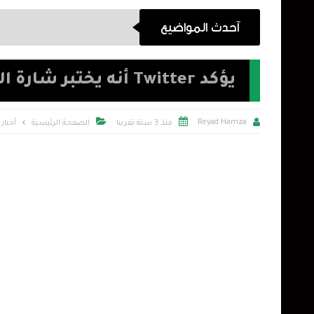
آحدث المواضيع
يؤكد Twitter أنه يختبر شارة التحقق من رقم الهاتف



Reyad Hamza
منذ 3 سنة تقريبا
الصفحة الرئيسية
أخبار 