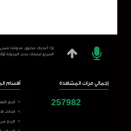
إذا أعجبك محتوى مدونتنا نتمنى 
السريع ليصلك جديد المدونة أولاً
إجمالي مرات المشاهدة
أقسام الم
2
5
7
9
8
2
أخبار التقن
الذكاء ال
الربح من 
العملات ا