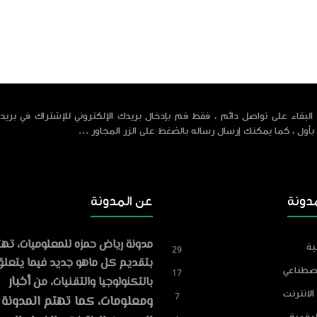
البقاء على تواصل دائم ، فقط قم بإدخال بريدك الإلكتروني للإشتراك في بريد 
 بأول ، كما يمكنك إرسال رساله بالضغط على الزر المجاور ...
دونة
عن المدونة
مدونة رياض حمزه للمعلوميات، ته
ية
29
Reyad Hamza
بتقديم كل ماهو جديد فيما يتعل
86
مشاركة
اصطناعي
17
أخبار
بالتكنولوجيا والتقنيات، من
مراجعة levenLabs
الانترنت
7
صوت بالذكاء الاصطناعي في 2026
ومعلومات، كما تهتم المدونة 
2026-05-06
لرقمية