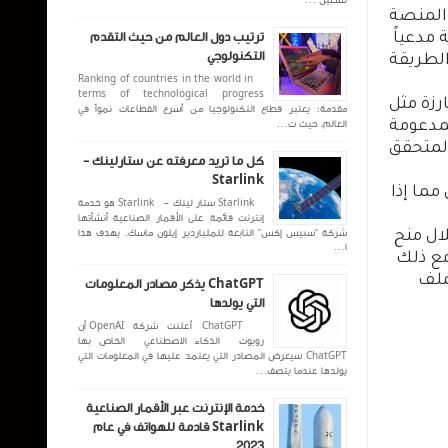
تشغيل ...
ة على المنصة
ترتيب دول العالم من حيث التقدم
ضية مدعياً ​​
التكنولوجي
لف ماسك أيضًا مع الطريقة
Ranking of countries in the world in
terms of technological progress
ارزة مثل
مقدمة: يعتبر قطاع التكنولوجيا من أسرع القطاعات نمواً في
العالم، حيث ت...
لمدعومة
المتحقق
كل ما تريد معرفته عن ستارلينك -
Starlink
مما إذا
Starlink ستار لينك - Starlink هو خدمة
إنترنت قائمة على الأقمار الصناعية أنشأتها
شركة “سبيس إكس” التابعة للملياردير إيلون ماسك. يهدف هذا
ال منح
ا...
هم الشخصية". ومع ذلك
ملف
ChatGPT يذكر مصادر المعلومات
التي يولدها
ChatGPT أعلنت شركة OpenAI أن
روبوت الذكاء الاصطناعي الخاص بها
ChatGPT سيعرض المصادر التي يعتمد عليها في المعلومات التي
يولدها عندما يتصف...
خدمة الإنترنت عبر الأقمار الصناعية
Starlink قادمة للهواتف في عام
2023