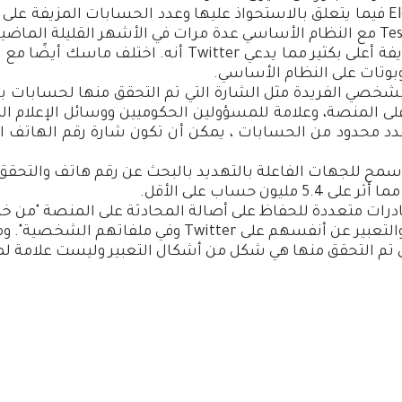
تخوض الشركة معركة قانونية شرسة مع Elon Musk فيما يتعلق بالاستحواذ عليها وعدد الحسابات المزيف
هي قضية الصراع . جادل الرئيس التنفيذي لشركة Tesla مع النظام الأساسي عدة مرات في الأشهر القليلة الما
أن عدد الرسائل غير المرغوب فيها والحسابات المزيفة أعلى بكثير مما يدعي Twitter أنه. اخت
الملف الشخصي الفريدة مثل الشارة التي تم التحقق منها لحسابات ب
لى المنصة، وعلامة للمسؤولين الحكوميين ووسائل الإعلام ا
 عدد محدود من الحسابات ، يمكن أن تكون شارة رقم الهاتف 
سمح للجهات الفاعلة بالتهديد بالبحث عن رقم هاتف والتحقق 
ادرات متعددة للحفاظ على أصالة المحادثة على المنصة "من خل
الأشخاص المزيد من الطرق للتعرف على أنفسهم والتعبير عن أنفسهم على Twitter وفي ملفات
تي تم التحقق منها هي شكل من أشكال التعبير وليست علامة ل