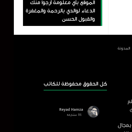
الموقع بأي معلومة أرجوا منك
الدعاء لوالدي بالرحمة والمغفرة
والقبول الحسن
المدونة
كل الحقوق محفوظة للكاتب
تم
ق
Reyad Hamza
86
مشاركة
E : أفضل أداة تحويل النص إلى
بمجال