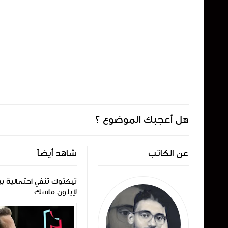
هل أعجبك الموضوع ؟
عن الكاتب
شاهد أيضاً
ا
تعتزم Oppo إضافة ميزة
تيكتوك تنفي احتمالية بي
الاتصال عبر الأقمار الصناعية في
لإيلون ماسك
هواتفها