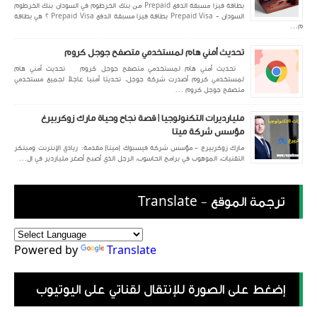
بطاقة فيزا مسبقة الدفع Prepaid من بنك الخرطوم في السودان بنك الخرطوم
السودان - Prepaid Visa بطاقة فيزا مسبقة الدفع Prepaid Visa ؟ هي بطاقة
م...
تحديث أمني هام لمستخدمي متصفح جوجل كروم
تحديث أمني هام لمستخدمي متصفح جوجل كروم تحديث أمني هام
لمستخدمي كروم أصدرت شركة جوجل، تحديثا أمنيا عاجلاً لجميع مستخدمي
متصفح جوجل كروم ...
مليارديرات التكنولوجيا | قصة نجاح وحياة مارك زوكربيرغ
مؤسس شركة ميتا
مارك زوكربيرج - مؤسس شركة فيسبوك (ميتا) مقدمة: ريادي الإنترنت ومبتكر
التقنيات، الموهوب في برامج الحاسوب، الرجل الذي أصبح أصغر ملياردير في ال...
ترجمة الموقع - Translate
Powered by
Translate
إضغط على الصورة للإنتقال لقناتي على اليوتيوب