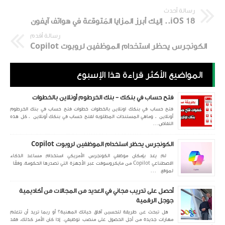
رسالة أحدث
iOS 18.. إليك أبرز المزايا المُتوقعة في هواتف آيفون
رسالة أقدم
الكونجرس يحظر استخدام الموظفين لروبوت Copilot
المواضيع الأكثر قراءة هذا الإسبوع
فتح حساب في بنكك - بنك الخرطوم أونلاين بالخطوات
فتح حساب في بنكك اونلاين بالخطوات خطوات فتح حساب في بنك الخرطوم
أونلاين ، وماهي المستندات المطلوبه لفتح حساب في بنكك أونلاين ، كل هذه
التفاص...
الكونجرس يحظر استخدام الموظفين لروبوت Copilot
لم يعد بإمكان موظفي الكونجرس الأمريكي استخدام مساعد الذكاء
الاصطناعي Copilot من مايكروسوفت عبر الأجهزة التي تصدرها الحكومة، وفقًا
لموقع ...
أحصل على تدريب مجاني في العديد من المجالات من أكاديمية
جوجل الرقمية
هل تبحث عن طريقة لتحسين آفاق حياتك المهنية؟ أو ربما تريد أن تتعلم
مهارات جديدة من أجل الحصول على منصب توظيفي. إذا كان الأمر كذلك، فقد