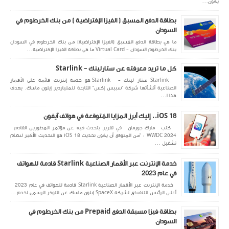
يكون...
بطاقة الدفع المسبق ( الفيزا الإفتراضية ) من بنك الخرطوم في
السودان
ما هي بطاقة الدفع المُسبق (الفيزا الإفتراضية) من بنك الخرطوم في السودان
بنك الخرطوم السودان - Virtual Card ما هي بطاقة الفيزا الإفتراضية...
كل ما تريد معرفته عن ستارلينك - Starlink
Starlink ستار لينك - Starlink هو خدمة إنترنت قائمة على الأقمار
الصناعية أنشأتها شركة “سبيس إكس” التابعة للملياردير إيلون ماسك. يهدف
هذا ا...
iOS 18.. إليك أبرز المزايا المُتوقعة في هواتف آيفون
كتب مارك جورمان في تقرير يتحدث فيه عن مؤتمر المطورين القادم
WWDC 2024 : “من المتوقع أن يكون تحديث iOS 18 هو التحديث الأكبر لنظام
تشغيل ...
خدمة الإنترنت عبر الأقمار الصناعية Starlink قادمة للهواتف
في عام 2023
خدمة الإنترنت عبر الأقمار الصناعية Starlink قادمة للهواتف في عام 2023
أعلن الرئيس التنفيذي لشركة SpaceX إيلون ماسك عن التوفر الرسمي لخدم...
بطاقة فيزا مسبقة الدفع Prepaid من بنك الخرطوم في
السودان