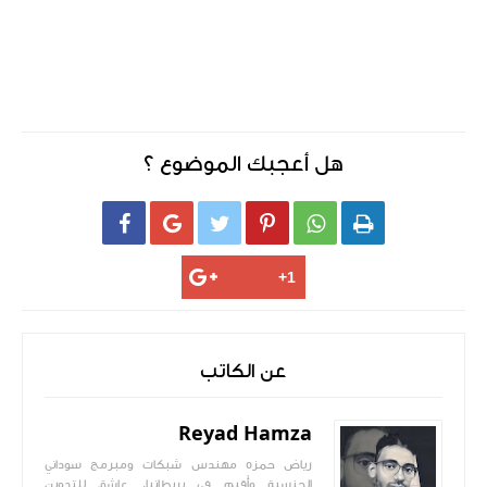
هل أعجبك الموضوع ؟






عن الكاتب
Reyad Hamza
رياض حمزه مهندس شبكات ومبرمج سوداني
الجنسية وأُقيم في بريطانيا. عاشق للتدوين