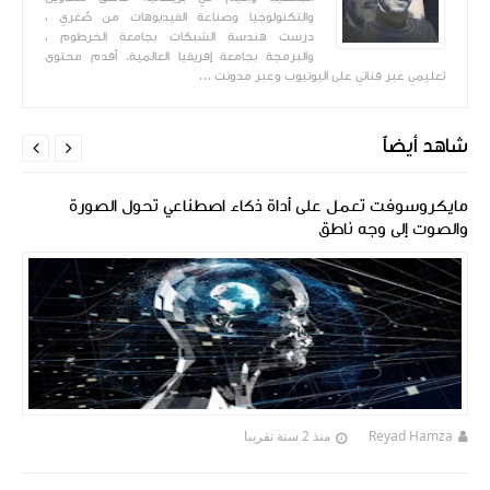
والتكنولوجيا وصناعة الفيديوهات من صٌغري ،
درست هندسة الشبكات بجامعة الخرطوم ،
والبرمجة بجامعة إفريقيا العالمية. أقدم محتوى
تعليمي عبر قناتي على اليوتيوب وعبر مدونت ...
شاهد أيضاً


مايكروسوفت تعمل على أداة ذكاء اصطناعي تحول الصورة
والصوت إلى وجه ناطق
Reyad Hamza
منذ 2 سنة تقريبا