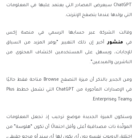
ChatGPT سيعرض المصادر التي يعتمد عليها في المعلومات
التي يولدها عندما يتصفح الإنترنت.
وقالت الشركة عبر حسابها الرسمي في منصة إكس
في
منشور
أخير إن ذلك التغيير “يوفر المزيد من السياق
للإجابات، ويسهل على المستخدمين اكتشاف المحتوى من
الناشرين والمبدعين”.
ومن الجدير بالذكر أن ميزة التصفح Browse متاحة فقط حاليًا
في الإصدارات المأجورة من ChatGPT التي تشمل خطط Plus
وTeam وEnterprise.
وستكون الميزة الجديدة موضع ترحيب إذ تجعل المعلومات
المولّدة ذات مصداقية أعلى وأقل احتمالًا أن تكون “هلوسة” من
اختلاق الروبوت نفسه دون أي يكون لها أي سند أو مرجع حقيقي،