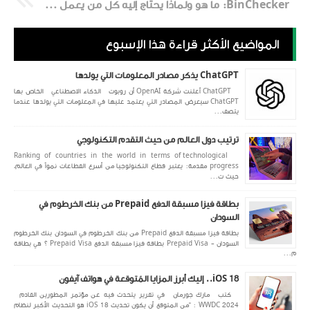
BinChecker: ما هو ولماذا يحتاج إليه كل من يعمل في مجال المدفوعات
المواضيع الأكثر قراءة هذا الإسبوع
ChatGPT يذكر مصادر المعلومات التي يولدها
ChatGPT أعلنت شركة OpenAI أن روبوت الذكاء الاصطناعي الخاص بها
ChatGPT سيعرض المصادر التي يعتمد عليها في المعلومات التي يولدها عندما
يتصف...
ترتيب دول العالم من حيث التقدم التكنولوجي
Ranking of countries in the world in terms of technological
progress مقدمة: يعتبر قطاع التكنولوجيا من أسرع القطاعات نمواً في العالم،
حيث ت...
بطاقة فيزا مسبقة الدفع Prepaid من بنك الخرطوم في
السودان
بطاقة فيزا مسبقة الدفع Prepaid من بنك الخرطوم في السودان بنك الخرطوم
السودان - Prepaid Visa بطاقة فيزا مسبقة الدفع Prepaid Visa ؟ هي بطاقة
م...
iOS 18.. إليك أبرز المزايا المُتوقعة في هواتف آيفون
كتب مارك جورمان في تقرير يتحدث فيه عن مؤتمر المطورين القادم
WWDC 2024 : “من المتوقع أن يكون تحديث iOS 18 هو التحديث الأكبر لنظام