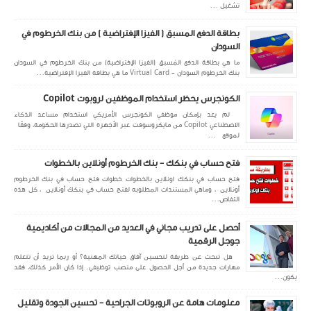
تشغيل ...
بطاقة الدفع المسبق ( الفيزا الإفتراضية ) من بنك الخرطوم في
السودان
ما هي بطاقة الدفع المُسبق (الفيزا الإفتراضية) من بنك الخرطوم في السودان
بنك الخرطوم السودان - Virtual Card ما هي بطاقة الفيزا الإفتراضية...
الكونجرس يحظر استخدام الموظفين لروبوت Copilot
لم يعد بإمكان موظفي الكونجرس الأمريكي استخدام مساعد الذكاء
الاصطناعي Copilot من مايكروسوفت عبر الأجهزة التي تصدرها الحكومة، وفقًا
لموقع ...
فتح حساب في بنكك - بنك الخرطوم أونلاين بالخطوات
فتح حساب في بنكك اونلاين بالخطوات خطوات فتح حساب في بنك الخرطوم
أونلاين ، وماهي المستندات المطلوبه لفتح حساب في بنكك أونلاين ، كل هذه
التفاص...
أحصل على تدريب مجاني في العديد من المجالات من أكاديمية
جوجل الرقمية
هل تبحث عن طريقة لتحسين آفاق حياتك المهنية؟ أو ربما تريد أن تتعلم
مهارات جديدة من أجل الحصول على منصب توظيفي. إذا كان الأمر كذلك، فقد
يكون...
معلومات هامة عن الروبوتات الجراحية - تحسين الجودة وتقليل