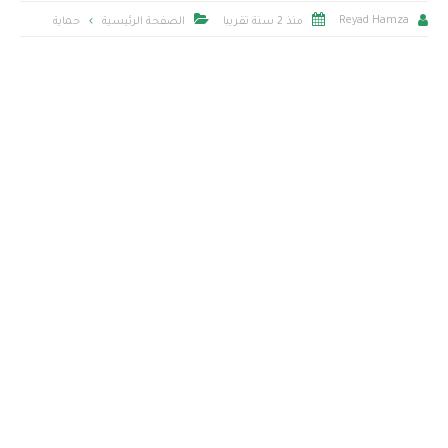



Reyad Hamza
منذ 2 سنة تقريبا
الصفحة الرئيسية
حماية