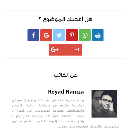
هل أعجبك الموضوع ؟






عن الكاتب
Reyad Hamza
رياض حمزه مهندس شبكات ومبرمج سوداني
الجنسية وأُقيم في بريطانيا. عاشق للتدوين
والتكنولوجيا وصناعة الفيديوهات من صٌغري ،
درست هندسة الشبكات بجامعة الخرطوم ،
والبرمجة بجامعة إفريقيا العالمية. أقدم محتوى
تعليمي عبر قناتي على اليوتيوب وعبر مدونت ...