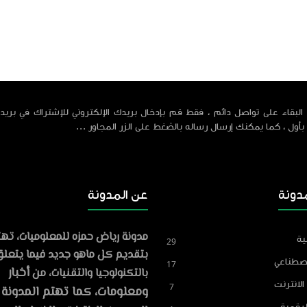
البقاء على تواصل دائم ، فقط قم بإدخال بريدك الإلكتروني للإشتراك في بريد 
 بأول ، كما يمكنك إرسال رساله بالضغط على الزر المجاور ...
دونة
عن المدونة
مدونة رياض حمزه للمعلوميات، ته
ية
29
Reyad Hamza
بتقديم كل ماهو جديد فيما يتعل
86
مشاركة
اصطناعي
17
أخبار
بالتكنولوجيا والتقنيات، من
مراجعة levenLabs
الانترنت
7
صوت بالذكاء الاصطناعي في 2026
ومعلومات، كما تهتم المدونة 
2026-05-06
لرقمية