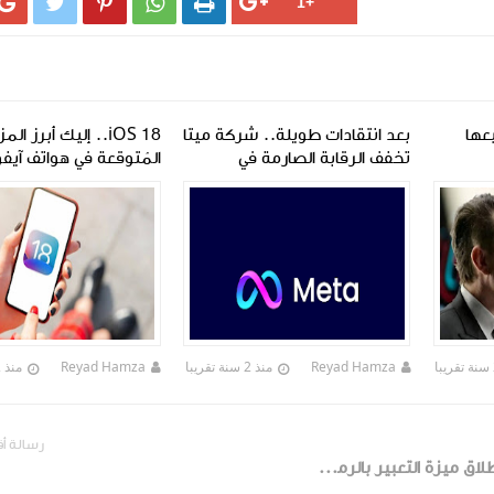





عها
بعد انتقادات طويلة.. شركة ميتا
iOS 18.. إليك أبرز المز
تخفف الرقابة الصارمة في
المُتوقعة في هواتف آيف
منصاتها
Reyad Hamza
منذ 2 سنة تقريبا
Reyad Hamza
منذ 2 سنة تقريبا
رسالة أ
واتساب يستعد لإطلاق ميزة التعبير بالرموز التعبيرية (إموجي) رداً على الرسائل