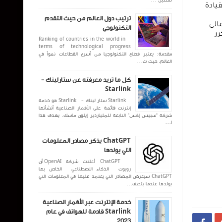
تشغيل ...
قيادة
ترتيب دول العالم من حيث التقدم
الي
التكنولوجي
رر
Ranking of countries in the world in
terms of technological progress
مقدمة: يعتبر قطاع التكنولوجيا من أسرع القطاعات نمواً في
العالم، حيث ت...
كل ما تريد معرفته عن ستارلينك -
Starlink
Starlink ستار لينك - Starlink هو خدمة
إنترنت قائمة على الأقمار الصناعية أنشأتها
شركة “سبيس إكس” التابعة للملياردير إيلون ماسك. يهدف هذا
ا...
ChatGPT يذكر مصادر المعلومات
التي يولدها
ChatGPT أعلنت شركة OpenAI أن
روبوت الذكاء الاصطناعي الخاص بها
ChatGPT سيعرض المصادر التي يعتمد عليها في المعلومات التي
يولدها عندما يتصف...
خدمة الإنترنت عبر الأقمار الصناعية
Starlink قادمة للهواتف في عام
2023