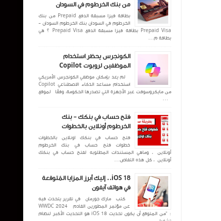
من بنك الخرطوم في السودان
بطاقة فيزا مسبقة الدفع Prepaid من بنك
الخرطوم في السودان بنك الخرطوم السودان -
Prepaid Visa بطاقة فيزا مسبقة الدفع Prepaid Visa ؟ هي
بطاقة م...
الكونجرس يحظر استخدام
الموظفين لروبوت Copilot
لم يعد بإمكان موظفي الكونجرس الأمريكي
استخدام مساعد الذكاء الاصطناعي Copilot
من مايكروسوفت عبر الأجهزة التي تصدرها الحكومة، وفقًا لموقع
...
فتح حساب في بنكك - بنك
الخرطوم أونلاين بالخطوات
فتح حساب في بنكك اونلاين بالخطوات
خطوات فتح حساب في بنك الخرطوم
أونلاين ، وماهي المستندات المطلوبه لفتح حساب في بنكك
أونلاين ، كل هذه التفاص...
iOS 18.. إليك أبرز المزايا المُتوقعة
في هواتف آيفون
كتب مارك جورمان في تقرير يتحدث فيه
عن مؤتمر المطورين القادم WWDC 2024
: “من المتوقع أن يكون تحديث iOS 18 هو التحديث الأكبر لنظام