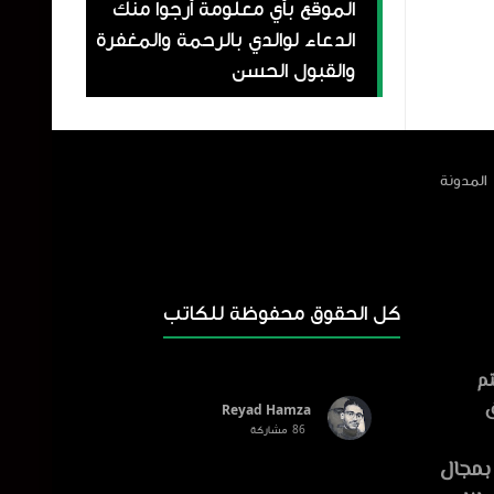
الموقع بأي معلومة أرجوا منك
الدعاء لوالدي بالرحمة والمغفرة
والقبول الحسن
المدونة
كل الحقوق محفوظة للكاتب
تم
ق
Reyad Hamza
86
مشاركة
E : أفضل أداة تحويل النص إلى
بمجال